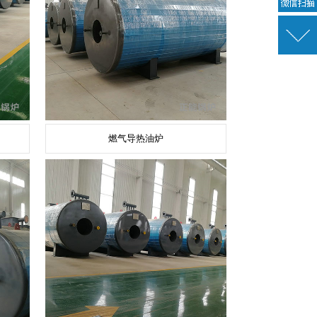
燃气导热油炉