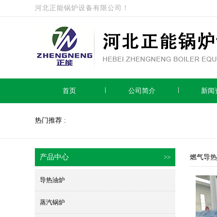
河北正能锅炉设备有限公司！
首页
公司简介
新闻
热门推荐 :
产品中心
>>
燃气导热
导热油炉
蒸汽锅炉