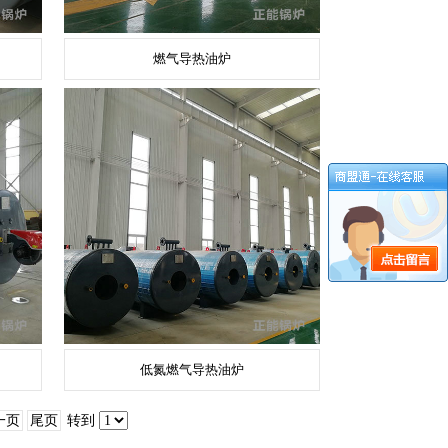
燃气导热油炉
低氮燃气导热油炉
一页
尾页
转到