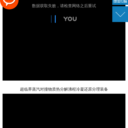
超临界蒸汽对撞物质热分解沸程冷凝还原分理装备